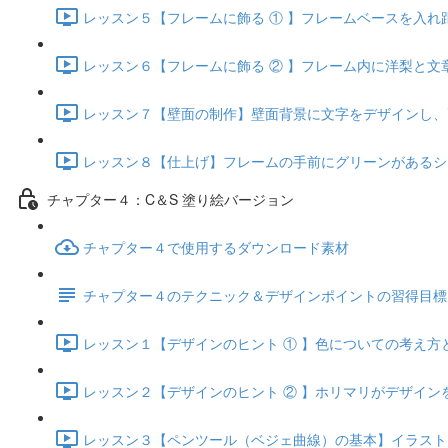
レッスン５【フレームに飾る ① 】フレームベースを入れ距離
レッスン６【フレームに飾る ② 】フレーム内に洋梨と文章をデ
レッスン７【壁面の制作】壁面背景に文字をデザインし、画像を
レッスン８【仕上げ】フレームの手前にグリーンがあるシーンを
チャプター４：C＆S 塗り絵バージョン
チャプター４で使用するダウンロード素材
チャプター４のテクニック＆デザインポイントの習得目標
レッスン１【デザインのヒント ① 】色についての考え方とフ
レッスン２【デザインのヒント ② 】ホリマリがデザインをす
レッスン３【ペンツール（ベジェ曲線）の基本】イラストレー