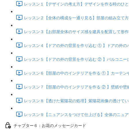
レッスン１【デザインの考え方】デザインを作る時のひとつの考
レッスン２【全体の構成を一通り見る】部屋の組み立て方の確
レッスン３【お部屋全体のサイズ感を建具を配置して形作る】 
レッスン４【ドアの外の背景を作り込む ① 】ドアの外のバル
レッスン５【ドアの外の背景を作り込む ② 】バルコニーにバラ
レッスン６【部屋の中のインテリアを作る ① 】カーテンや照
レッスン７【部屋の中のインテリアを作る ② 】壁紙や壁紙の
レッスン８【透けた紫陽花の処理】紫陽花画像の透けている箇
レッスン９【ニュアンスをつけて仕上げる】全体のニュアンス
チャプター６：お花のメッセージカード