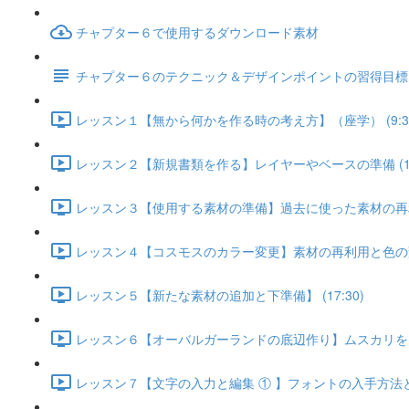
チャプター６で使用するダウンロード素材
チャプター６のテクニック＆デザインポイントの習得目標
レッスン１【無から何かを作る時の考え方】（座学） (9:3
レッスン２【新規書類を作る】レイヤーやベースの準備 (14:
レッスン３【使用する素材の準備】過去に使った素材の再利用 
レッスン４【コスモスのカラー変更】素材の再利用と色の変更 
レッスン５【新たな素材の追加と下準備】 (17:30)
レッスン６【オーバルガーランドの底辺作り】ムスカリをオー
レッスン７【文字の入力と編集 ① 】フォントの入手方法と 