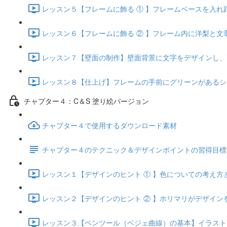
レッスン５【フレームに飾る ① 】フレームベースを入れ距離
レッスン６【フレームに飾る ② 】フレーム内に洋梨と文章をデ
レッスン７【壁面の制作】壁面背景に文字をデザインし、画像を
レッスン８【仕上げ】フレームの手前にグリーンがあるシーンを
チャプター４：C＆S 塗り絵バージョン
チャプター４で使用するダウンロード素材
チャプター４のテクニック＆デザインポイントの習得目標
レッスン１【デザインのヒント ① 】色についての考え方とフ
レッスン２【デザインのヒント ② 】ホリマリがデザインをす
レッスン３【ペンツール（ベジェ曲線）の基本】イラストレー