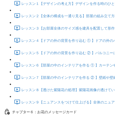
レッスン１【デザインの考え方】デザインを作る時のひとつの考
レッスン２【全体の構成を一通り見る】部屋の組み立て方の確
レッスン３【お部屋全体のサイズ感を建具を配置して形作る】 
レッスン４【ドアの外の背景を作り込む ① 】ドアの外のバル
レッスン５【ドアの外の背景を作り込む ② 】バルコニーにバラ
レッスン６【部屋の中のインテリアを作る ① 】カーテンや照
レッスン７【部屋の中のインテリアを作る ② 】壁紙や壁紙の
レッスン８【透けた紫陽花の処理】紫陽花画像の透けている箇
レッスン９【ニュアンスをつけて仕上げる】全体のニュアンス
チャプター６：お花のメッセージカード